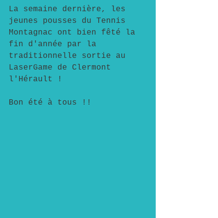
La semaine dernière, les 
jeunes pousses du Tennis 
Montagnac ont bien fêté la 
fin d'année par la 
traditionnelle sortie au 
LaserGame de Clermont 
l'Hérault !
Bon été à tous !!