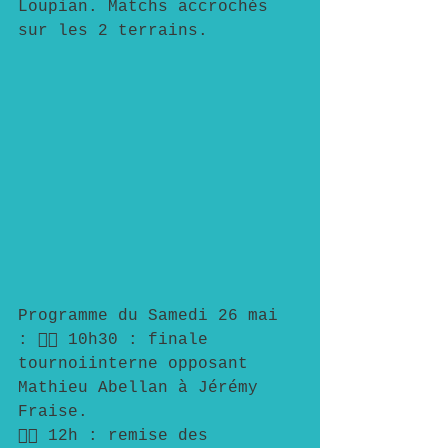
Loupian. Matchs accrochés 
sur les 2 terrains.
Programme du Samedi 26 mai 
: 👉🏻 10h30 : finale 
tournoiinterne opposant 
Mathieu Abellan à Jérémy 
Fraise.
👉🏻 12h : remise des 