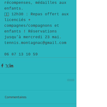
récompenses, médailles aux 
enfants.
👉🏻 12h30 : Repas offert aux 
licenciés + 
compagnes/compagnons et 
enfants ! Réservations 
jusqu’à mercredi 23 mai.
tennis.montagnac@gmail.com 
06 87 13 10 59
Commentaires