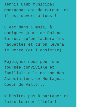
Tennis Club Municipal 
Montagnac est de retour, et 
il est ouvert à tous !
C'est dans 1 mois, à 
quelques jours de Roland-
Garros, qu'on lâchera les 
raquettes et qu'on lèvera 
le verre (et l'assiette)
Rejoignez-nous pour une 
journée conviviale et 
familiale à la Maison des 
Associations de Montagnac 
Coeur de Ville...
N'hésitez pas à partager et 
faire tourner l'info !