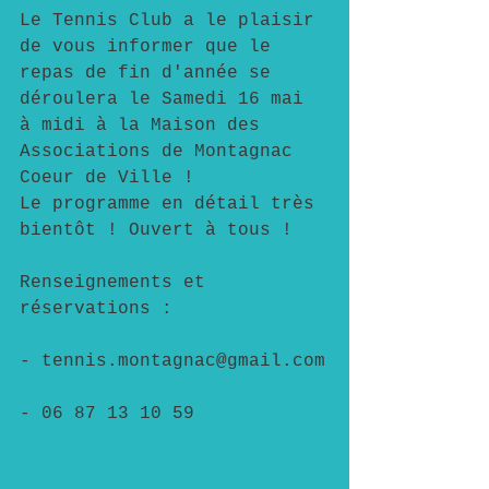
Le Tennis Club a le plaisir 
de vous informer que le 
repas de fin d'année se 
déroulera le Samedi 16 mai 
à midi à la Maison des 
Associations de Montagnac 
Coeur de Ville !
Le programme en détail très 
bientôt ! Ouvert à tous !
Renseignements et 
réservations :
- tennis.montagnac@gmail.com
- 06 87 13 10 59