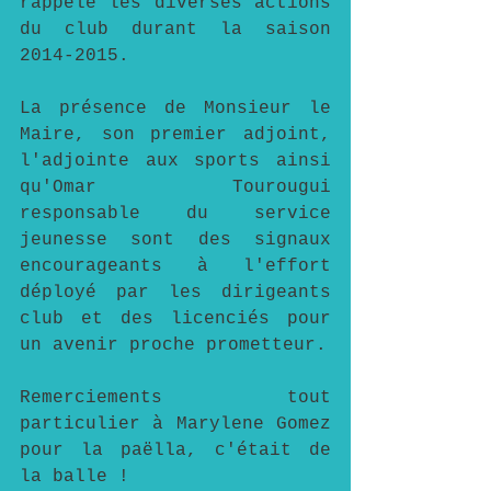
rappelé les diverses actions 
du club durant la saison 
2014-2015.
La présence de Monsieur le 
Maire, son premier adjoint, 
l'adjointe aux sports ainsi 
qu'Omar Tourougui 
responsable du service 
jeunesse sont des signaux 
encourageants à l'effort 
déployé par les dirigeants 
club et des licenciés pour 
un avenir proche prometteur.
Remerciements tout 
particulier à Marylene Gomez 
pour la paëlla, c'était de 
la balle ! 