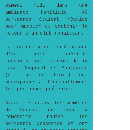
samedi midi dans une 
ambiance familiale. 40 
personnes étaient réunies 
pour marquer et soutenir le 
retour d'un club renaissant.
La journée a commencé autour 
d'un petit apéritif 
convivial où les vins de la 
cave Cooperative Montagnac 
(et jus de fruit) ont 
accompagné à l'échauffement 
les personnes présentes.
Avant le repas les membres 
du bureau ont tenu à 
remercier toutes les 
personnes présentes et ont 